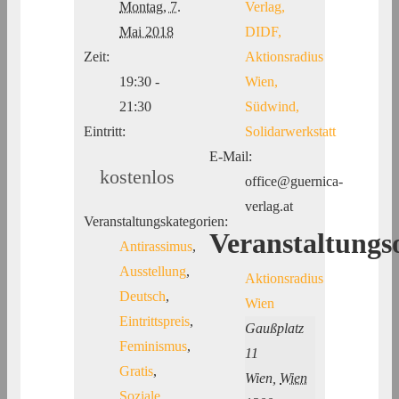
Montag, 7.
Verlag,
Mai 2018
DIDF,
Zeit:
Aktionsradius
19:30 -
Wien,
21:30
Südwind,
Eintritt:
Solidarwerkstatt
E-Mail:
kostenlos
office@guernica-
verlag.at
Veranstaltungskategorien:
Veranstaltungs
Antirassimus
,
Ausstellung
,
Aktionsradius
Deutsch
,
Wien
Eintrittspreis
,
Gaußplatz
Feminismus
,
11
Gratis
,
Wien
,
Wien
Soziale