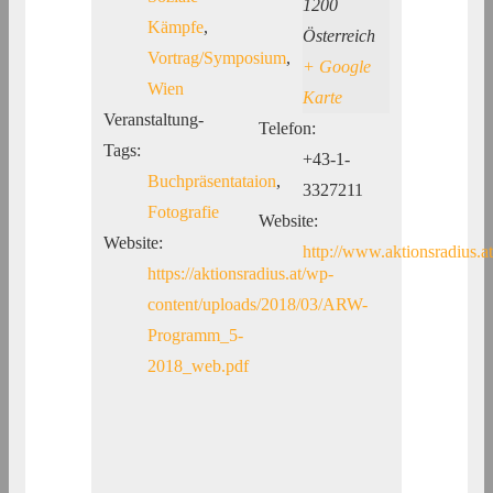
1200
Kämpfe
,
Österreich
Vortrag/Symposium
,
+ Google
Wien
Karte
Veranstaltung-
Telefon:
Tags:
+43-1-
Buchpräsentataion
,
3327211
Fotografie
Website:
Website:
http://www.aktionsradius.a
https://aktionsradius.at/wp-
content/uploads/2018/03/ARW-
Programm_5-
2018_web.pdf