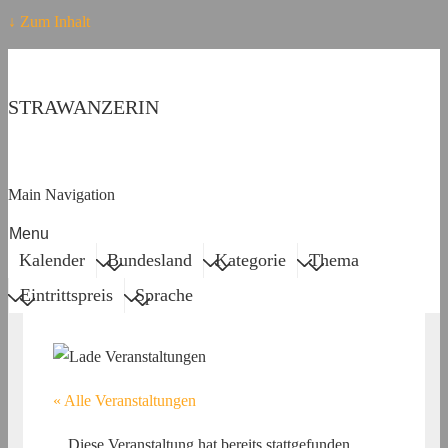
↓ Zum Inhalt
STRAWANZERIN
Main Navigation
Menu
Kalender
Bundesland
Kategorie
Thema
Eintrittspreis
Sprache
« Alle Veranstaltungen
Diese Veranstaltung hat bereits stattgefunden.